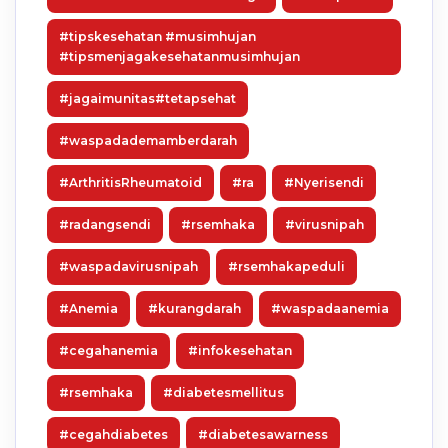
#tipskesehatan #musimhujan
#tipsmenjagakesehatanmusimhujan
#jagaimunitas#tetapsehat
#waspadademamberdarah
#ArthritisRheumatoid
#ra
#Nyerisendi
#radangsendi
#rsemhaka
#virusnipah
#waspadavirusnipah
#rsemhakapeduli
#Anemia
#kurangdarah
#waspadaanemia
#cegahanemia
#infokesehatan
#rsemhaka
#diabetesmellitus
#cegahdiabetes
#diabetesawarness