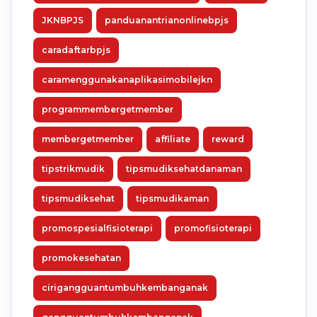
JKNBPJS
panduanantrianonlinebpjs
caradaftarbpjs
caramenggunakanaplikasimobilejkn
programmembergetmember
membergetmember
affiliate
reward
tipstrikmudik
tipsmudiksehatdanaman
tipsmudiksehat
tipsmudikaman
promospesialfisioterapi
promofisioterapi
promokesehatan
cirigangguantumbuhkembanganak