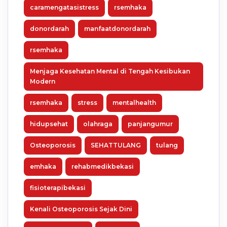
caramengatasistress
rsemhaka
donordarah
manfaatdonordarah
rsemhaka
Menjaga Kesehatan Mental di Tengah Kesibukan
Modern
rsemhaka
stress
mentalhealth
hidupsehat
olahraga
panjangumur
Osteoporosis
SEHATTULANG
tulang
emhaka
rehabmedikbekasi
fisioterapibekasi
Kenali Osteoporosis Sejak Dini