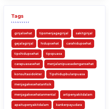
Tags
ginjalsehat
tipsmenjagaginjal
sakitginjal
gejalaginjal
hidupsehat
carahidupsehat
tipshidupsehat
tipspuasa
carapuasasehat
menjalanipuasadengansehat
konsultasidokter
Tipshidupbulanpuasa
menjagakesehatanfisik
menjagakesehatanmental
artipenyakitdalam
apaitupenyakitdalam
kankerpayudara