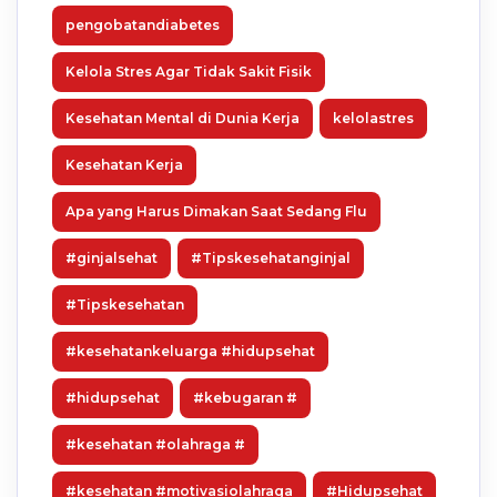
pengobatandiabetes
Kelola Stres Agar Tidak Sakit Fisik
Kesehatan Mental di Dunia Kerja
kelolastres
Kesehatan Kerja
Apa yang Harus Dimakan Saat Sedang Flu
#ginjalsehat
#Tipskesehatanginjal
#Tipskesehatan
#kesehatankeluarga #hidupsehat
#hidupsehat
#kebugaran #
#kesehatan #olahraga #
#kesehatan #motivasiolahraga
#Hidupsehat