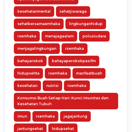
kesehatanmental
sehatjiwaraga
sehatbersamaemhaka
lingkunganhidup
rsemhaka
menajagaalam
polusiudara
menjagalingkungan
rsemhaka
bahayarokok
bahayaperokokpasifm
hidupsehta
rsemhaka
manfaatbuah
kesehatan
nutrisi
rsemhaka
Konsumsi Buah Setiap Hari: Kunci Imunitas dan
Kesehatan Tubuh
imun
rsemhaka
jagajantung
jantungsehat
hidupsehat