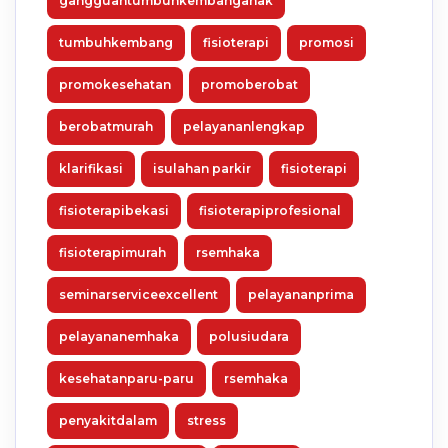
gangguantumbuhkembanganak
tumbuhkembang
fisioterapi
promosi
promokesehatan
promoberobat
berobatmurah
pelayananlengkap
klarifikasi
isulahan parkir
fisioterapi
fisioterapibekasi
fisioterapiprofesional
fisioterapimurah
rsemhaka
seminarserviceexcellent
pelayananprima
pelayananemhaka
polusiudara
kesehatanparu-paru
rsemhaka
penyakitdalam
stress