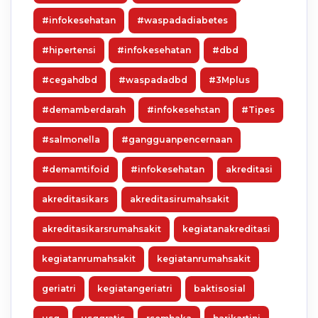
#infokesehatan
#waspadadiabetes
#hipertensi
#infokesehatan
#dbd
#cegahdbd
#waspadadbd
#3Mplus
#demamberdarah
#infokesehstan
#Tipes
#salmonella
#gangguanpencernaan
#demamtifoid
#infokesehatan
akreditasi
akreditasikars
akreditasirumahsakit
akreditasikarsrumahsakit
kegiatanakreditasi
kegiatanrumahsakit
kegiatanrumahsakit
geriatri
kegiatangeriatri
baktisosial