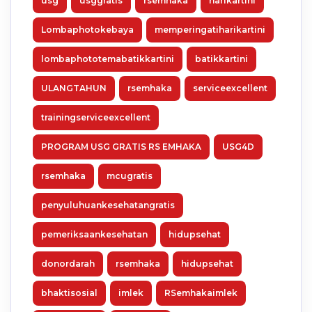
usg
usggratis
rsemhaka
harikartini
Lombaphotokebaya
memperingatiharikartini
lombaphototemabatikkartini
batikkartini
ULANGTAHUN
rsemhaka
serviceexcellent
trainingserviceexcellent
PROGRAM USG GRATIS RS EMHAKA
USG4D
rsemhaka
mcugratis
penyuluhuankesehatangratis
pemeriksaankesehatan
hidupsehat
donordarah
rsemhaka
hidupsehat
bhaktisosial
imlek
RSemhakaimlek