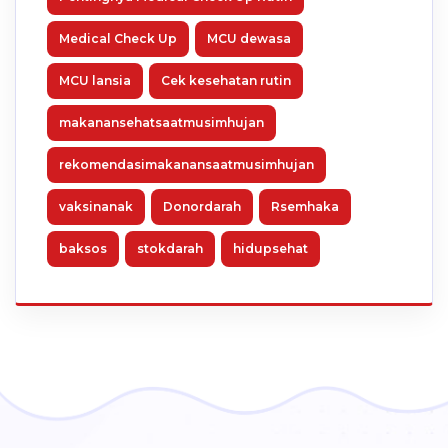
Medical Check Up
MCU dewasa
MCU lansia
Cek kesehatan rutin
makanansehatsaatmusimhujan
rekomendasimakanansaatmusimhujan
vaksinanak
Donordarah
Rsemhaka
baksos
stokdarah
hidupsehat