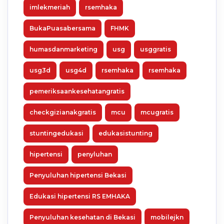
imlekmeriah
rsemhaka
BukaPuasabersama
FHMK
humasdanmarketing
usg
usggratis
usg3d
usg4d
rsemhaka
rsemhaka
pemeriksaankesehatangratis
checkgizianakgratis
mcu
mcugratis
stuntingedukasi
edukasistunting
hipertensi
penyluhan
Penyuluhan hipertensi Bekasi
Edukasi hipertensi RS EMHAKA
Penyuluhan kesehatan di Bekasi
mobilejkn