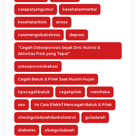
carapanjangumur
kesehatanmental
kesehatanfisik
stress
caramengobatistress
depresi
“Cegah Osteoporosis Sejak Dini: Nutrisi &
Aktivitas Fisik yang Tepat”
osteoporosisbekasi
Cegah Batuk & Pilek Saat Musim Hujan
tipscegahbatuk
cegahpilek
rsemhaka
seo
Ini Cara Efektif Mencegah Batuk & Pilek
checkguladarahdankolestrol
guladarah
diabetes
obatguladarah