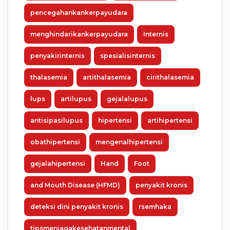
pencegahankankerpayudara
menghindarikankerpayudara
Internis
penyakirinternis
spesialisinternis
thalasemia
artithalasemia
cirithalasemia
lups
artilupus
gejalalupus
antisipasilupus
hipertensi
artihipertensi
obathipertensi
mengenalhipertensi
gejalahipertensi
Hand
Foot
and Mouth Disease (HFMD)
penyakit kronis
deteksi dini penyakit kronis
rsemhaka
tipsmenjagakesehatanmental