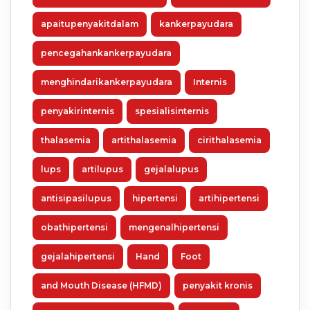
apaitupenyakitdalam
kankerpayudara
pencegahankankerpayudara
menghindarikankerpayudara
Internis
penyakirinternis
spesialisinternis
thalasemia
artithalasemia
cirithalasemia
lups
artilupus
gejalalupus
antisipasilupus
hipertensi
artihipertensi
obathipertensi
mengenalhipertensi
gejalahipertensi
Hand
Foot
and Mouth Disease (HFMD)
penyakit kronis