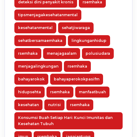
deteksi dini penyakit kronis
rsemhaka
tipsmenjagakesehatanmental
kesehatanmental
sehatjiwaraga
sehatbersamaemhaka
lingkunganhidup
rsemhaka
menajagaalam
polusiudara
menjagalingkungan
rsemhaka
bahayarokok
bahayaperokokpasifm
hidupsehta
rsemhaka
manfaatbuah
kesehatan
nutrisi
rsemhaka
Konsumsi Buah Setiap Hari: Kunci Imunitas dan
Kesehatan Tubuh
imun
rsemhaka
jagajantung