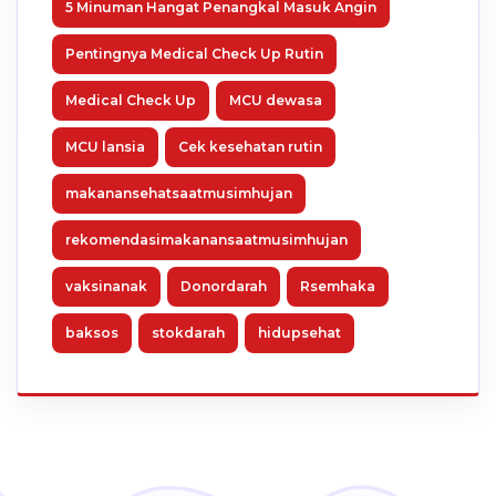
5 Minuman Hangat Penangkal Masuk Angin
Pentingnya Medical Check Up Rutin
Medical Check Up
MCU dewasa
MCU lansia
Cek kesehatan rutin
makanansehatsaatmusimhujan
rekomendasimakanansaatmusimhujan
vaksinanak
Donordarah
Rsemhaka
baksos
stokdarah
hidupsehat