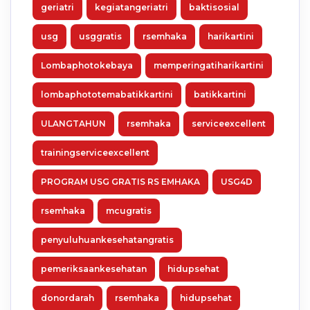
geriatri
kegiatangeriatri
baktisosial
usg
usggratis
rsemhaka
harikartini
Lombaphotokebaya
memperingatiharikartini
lombaphototemabatikkartini
batikkartini
ULANGTAHUN
rsemhaka
serviceexcellent
trainingserviceexcellent
PROGRAM USG GRATIS RS EMHAKA
USG4D
rsemhaka
mcugratis
penyuluhuankesehatangratis
pemeriksaankesehatan
hidupsehat
donordarah
rsemhaka
hidupsehat