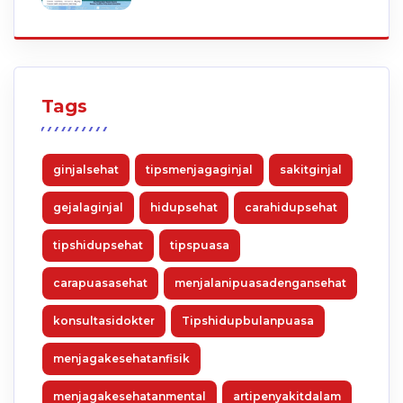
Tags
ginjalsehat
tipsmenjagaginjal
sakitginjal
gejalaginjal
hidupsehat
carahidupsehat
tipshidupsehat
tipspuasa
carapuasasehat
menjalanipuasadengansehat
konsultasidokter
Tipshidupbulanpuasa
menjagakesehatanfisik
menjagakesehatanmental
artipenyakitdalam