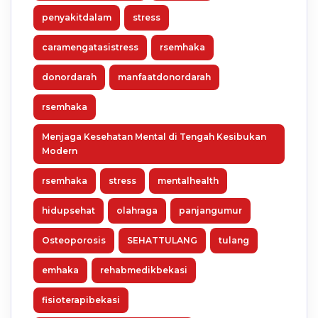
penyakitdalam
stress
caramengatasistress
rsemhaka
donordarah
manfaatdonordarah
rsemhaka
Menjaga Kesehatan Mental di Tengah Kesibukan
Modern
rsemhaka
stress
mentalhealth
hidupsehat
olahraga
panjangumur
Osteoporosis
SEHATTULANG
tulang
emhaka
rehabmedikbekasi
fisioterapibekasi