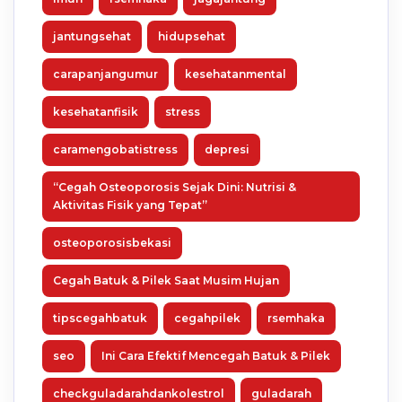
jantungsehat
hidupsehat
carapanjangumur
kesehatanmental
kesehatanfisik
stress
caramengobatistress
depresi
“Cegah Osteoporosis Sejak Dini: Nutrisi &
Aktivitas Fisik yang Tepat”
osteoporosisbekasi
Cegah Batuk & Pilek Saat Musim Hujan
tipscegahbatuk
cegahpilek
rsemhaka
seo
Ini Cara Efektif Mencegah Batuk & Pilek
checkguladarahdankolestrol
guladarah