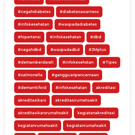
#cegahdiabetes
#diabetesawarness
#infokesehatan
#waspadadiabetes
#hipertensi
#infokesehatan
#dbd
#cegahdbd
#waspadadbd
#3Mplus
#demamberdarah
#infokesehstan
#Tipes
#salmonella
#gangguanpencernaan
#demamtifoid
#infokesehatan
akreditasi
akreditasikars
akreditasirumahsakit
akreditasikarsrumahsakit
kegiatanakreditasi
kegiatanrumahsakit
kegiatanrumahsakit