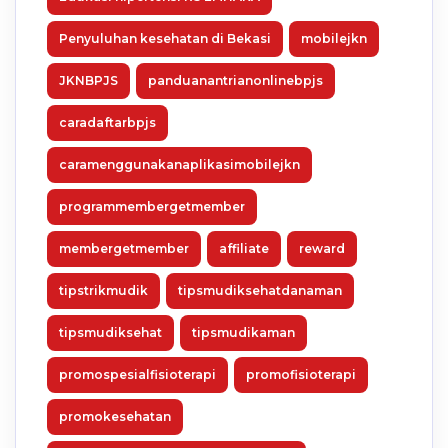
Penyuluhan kesehatan di Bekasi
mobilejkn
JKNBPJS
panduanantrianonlinebpjs
caradaftarbpjs
caramenggunakanaplikasimobilejkn
programmembergetmember
membergetmember
affiliate
reward
tipstrikmudik
tipsmudiksehatdanaman
tipsmudiksehat
tipsmudikaman
promospesialfisioterapi
promofisioterapi
promokesehatan