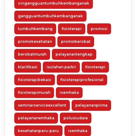
cirigangguantumbuhkembanganak
gangguantumbuhkembanganak
tumbuhkembang
fisioterapi
promosi
promokesehatan
promoberobat
berobatmurah
pelayananlengkap
klarifikasi
isulahan parkir
fisioterapi
fisioterapibekasi
fisioterapiprofesional
fisioterapimurah
rsemhaka
seminarserviceexcellent
pelayananprima
pelayananemhaka
polusiudara
kesehatanparu-paru
rsemhaka