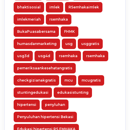
bhaktisosial
imlek
RSemhakaimlek
imlekmeriah
rsemhaka
BukaPuasabersama
FHMK
humasdanmarketing
usg
usggratis
usg3d
usg4d
rsemhaka
rsemhaka
pemeriksaankesehatangratis
checkgizianakgratis
mcu
mcugratis
stuntingedukasi
edukasistunting
hipertensi
penyluhan
Penyuluhan hipertensi Bekasi
Edukasi hipertensi RS EMHAKA