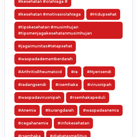
#kesehatan #olahraga #
#kesehatan #motivasiolahraga
#Hidupsehat
#tipskesehatan #musimhujan
#tipsmenjagakesehatanmusimhujan
#jagaimunitas#tetapsehat
#waspadademamberdarah
#ArthritisRheumatoid
#ra
#Nyerisendi
#radangsendi
#rsemhaka
#virusnipah
#waspadavirusnipah
#rsemhakapeduli
#Anemia
#kurangdarah
#waspadaanemia
#cegahanemia
#infokesehatan
#rsemhaka
#diabetesmellitus