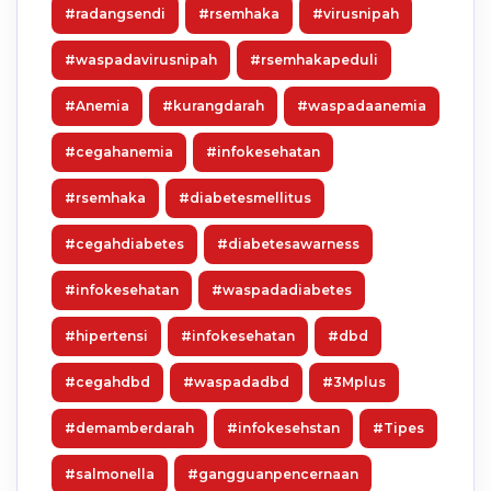
#radangsendi
#rsemhaka
#virusnipah
#waspadavirusnipah
#rsemhakapeduli
#Anemia
#kurangdarah
#waspadaanemia
#cegahanemia
#infokesehatan
#rsemhaka
#diabetesmellitus
#cegahdiabetes
#diabetesawarness
#infokesehatan
#waspadadiabetes
#hipertensi
#infokesehatan
#dbd
#cegahdbd
#waspadadbd
#3Mplus
#demamberdarah
#infokesehstan
#Tipes
#salmonella
#gangguanpencernaan