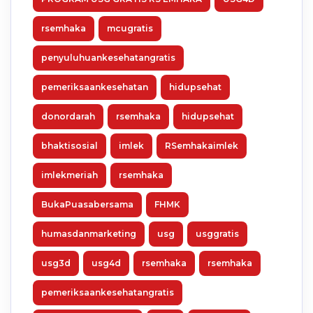
rsemhaka
mcugratis
penyuluhuankesehatangratis
pemeriksaankesehatan
hidupsehat
donordarah
rsemhaka
hidupsehat
bhaktisosial
imlek
RSemhakaimlek
imlekmeriah
rsemhaka
BukaPuasabersama
FHMK
humasdanmarketing
usg
usggratis
usg3d
usg4d
rsemhaka
rsemhaka
pemeriksaankesehatangratis