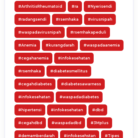
#ArthritisRheumatoid
#ra
#Nyerisendi
#radangsendi
#rsemhaka
#virusnipah
#waspadavirusnipah
#rsemhakapeduli
#Anemia
#kurangdarah
#waspadaanemia
#cegahanemia
#infokesehatan
#rsemhaka
#diabetesmellitus
#cegahdiabetes
#diabetesawarness
#infokesehatan
#waspadadiabetes
#hipertensi
#infokesehatan
#dbd
#cegahdbd
#waspadadbd
#3Mplus
#demamberdarah
#infokesehstan
#Tipes