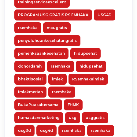
trainingserviceexcellent
PROGRAM USG GRATIS RS EMHAKA
USG4D
rsemhaka
mcugratis
penyuluhuankesehatangratis
pemeriksaankesehatan
hidupsehat
donordarah
rsemhaka
hidupsehat
bhaktisosial
imlek
RSemhakaimlek
imlekmeriah
rsemhaka
BukaPuasabersama
FHMK
humasdanmarketing
usg
usggratis
usg3d
usg4d
rsemhaka
rsemhaka