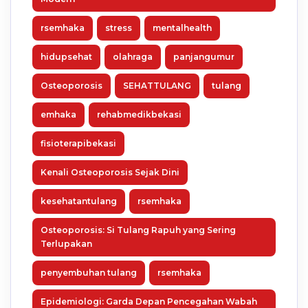
rsemhaka
stress
mentalhealth
hidupsehat
olahraga
panjangumur
Osteoporosis
SEHATTULANG
tulang
emhaka
rehabmedikbekasi
fisioterapibekasi
Kenali Osteoporosis Sejak Dini
kesehatantulang
rsemhaka
Osteoporosis: Si Tulang Rapuh yang Sering
Terlupakan
penyembuhan tulang
rsemhaka
Epidemiologi: Garda Depan Pencegahan Wabah