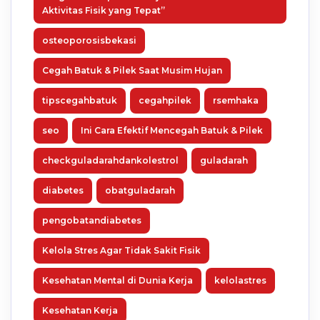
Aktivitas Fisik yang Tepat”
osteoporosisbekasi
Cegah Batuk & Pilek Saat Musim Hujan
tipscegahbatuk
cegahpilek
rsemhaka
seo
Ini Cara Efektif Mencegah Batuk & Pilek
checkguladarahdankolestrol
guladarah
diabetes
obatguladarah
pengobatandiabetes
Kelola Stres Agar Tidak Sakit Fisik
Kesehatan Mental di Dunia Kerja
kelolastres
Kesehatan Kerja