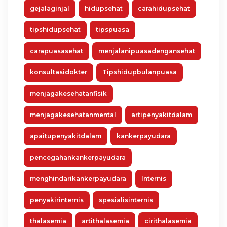
gejalaginjal
hidupsehat
carahidupsehat
tipshidupsehat
tipspuasa
carapuasasehat
menjalanipuasadengansehat
konsultasidokter
Tipshidupbulanpuasa
menjagakesehatanfisik
menjagakesehatanmental
artipenyakitdalam
apaitupenyakitdalam
kankerpayudara
pencegahankankerpayudara
menghindarikankerpayudara
Internis
penyakirinternis
spesialisinternis
thalasemia
artithalasemia
cirithalasemia