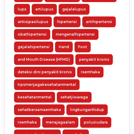
lups
artilupus
gejalalupus
antisipasilupus
hipertensi
artihipertensi
obathipertensi
mengenalhipertensi
gejalahipertensi
Hand
Foot
and Mouth Disease (HFMD)
penyakit kronis
deteksi dini penyakit kronis
rsemhaka
tipsmenjagakesehatanmental
kesehatanmental
sehatjiwaraga
sehatbersamaemhaka
lingkunganhidup
rsemhaka
menajagaalam
polusiudara