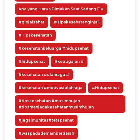
Apa yang Harus Dimakan Saat Sedang Flu
#ginjalsehat
#Tipskesehatanginjal
#Tipskesehatan
#kesehatankeluarga #hidupsehat
#hidupsehat
#kebugaran #
#kesehatan #olahraga #
#kesehatan #motivasiolahraga
#Hidupsehat
#tipskesehatan #musimhujan
#tipsmenjagakesehatanmusimhujan
#jagaimunitas#tetapsehat
#waspadademamberdarah