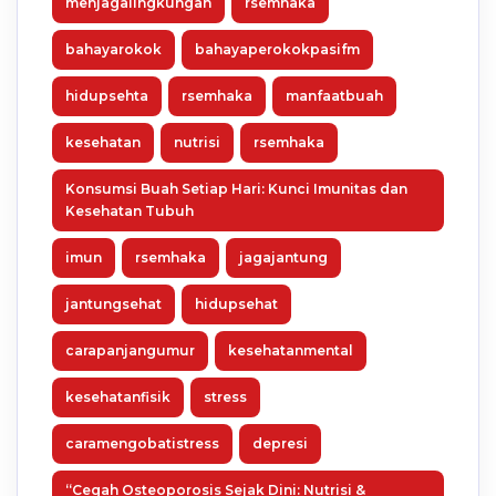
menjagalingkungan
rsemhaka
bahayarokok
bahayaperokokpasifm
hidupsehta
rsemhaka
manfaatbuah
kesehatan
nutrisi
rsemhaka
Konsumsi Buah Setiap Hari: Kunci Imunitas dan
Kesehatan Tubuh
imun
rsemhaka
jagajantung
jantungsehat
hidupsehat
carapanjangumur
kesehatanmental
kesehatanfisik
stress
caramengobatistress
depresi
“Cegah Osteoporosis Sejak Dini: Nutrisi &