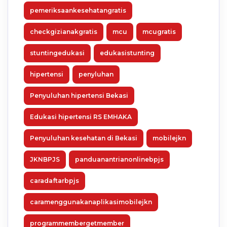
pemeriksaankesehatangratis
checkgizianakgratis
mcu
mcugratis
stuntingedukasi
edukasistunting
hipertensi
penyluhan
Penyuluhan hipertensi Bekasi
Edukasi hipertensi RS EMHAKA
Penyuluhan kesehatan di Bekasi
mobilejkn
JKNBPJS
panduanantrianonlinebpjs
caradaftarbpjs
caramenggunakanaplikasimobilejkn
programmembergetmember