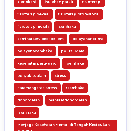
klarifikasi
isulahan parkir
fisioterapi
fisioterapibekasi
fisioterapiprofesional
fisioterapimurah
rsemhaka
seminarserviceexcellent
pelayananprima
pelayananemhaka
polusiudara
kesehatanparu-paru
rsemhaka
penyakitdalam
stress
caramengatasistress
rsemhaka
donordarah
manfaatdonordarah
rsemhaka
Menjaga Kesehatan Mental di Tengah Kesibukan
Modern