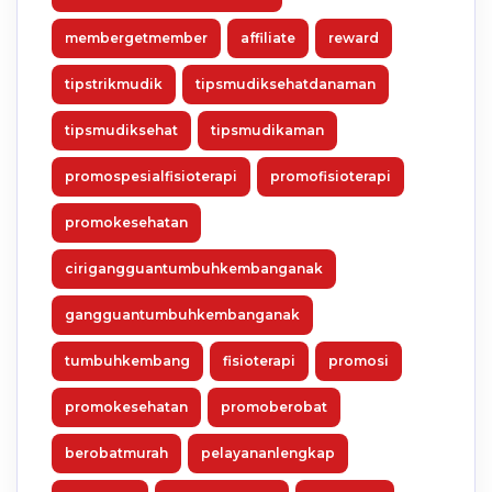
membergetmember
affiliate
reward
tipstrikmudik
tipsmudiksehatdanaman
tipsmudiksehat
tipsmudikaman
promospesialfisioterapi
promofisioterapi
promokesehatan
cirigangguantumbuhkembanganak
gangguantumbuhkembanganak
tumbuhkembang
fisioterapi
promosi
promokesehatan
promoberobat
berobatmurah
pelayananlengkap