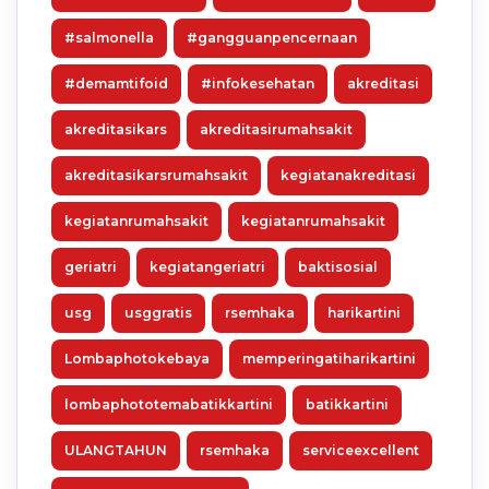
#salmonella
#gangguanpencernaan
#demamtifoid
#infokesehatan
akreditasi
akreditasikars
akreditasirumahsakit
akreditasikarsrumahsakit
kegiatanakreditasi
kegiatanrumahsakit
kegiatanrumahsakit
geriatri
kegiatangeriatri
baktisosial
usg
usggratis
rsemhaka
harikartini
Lombaphotokebaya
memperingatiharikartini
lombaphototemabatikkartini
batikkartini
ULANGTAHUN
rsemhaka
serviceexcellent