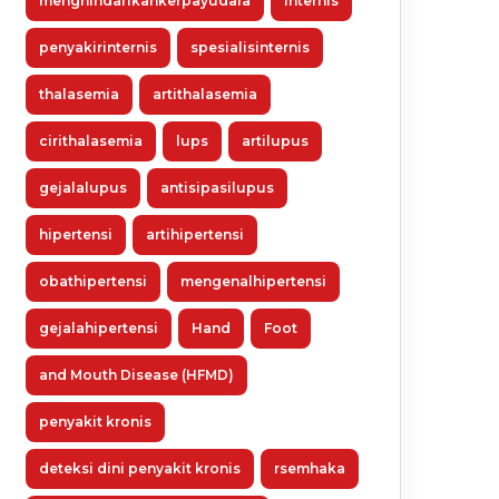
menghindarikankerpayudara
Internis
penyakirinternis
spesialisinternis
thalasemia
artithalasemia
cirithalasemia
lups
artilupus
gejalalupus
antisipasilupus
hipertensi
artihipertensi
obathipertensi
mengenalhipertensi
gejalahipertensi
Hand
Foot
and Mouth Disease (HFMD)
penyakit kronis
deteksi dini penyakit kronis
rsemhaka