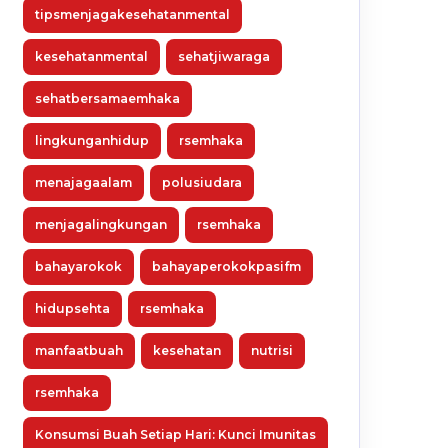
tipsmenjagakesehatanmental
kesehatanmental
sehatjiwaraga
sehatbersamaemhaka
lingkunganhidup
rsemhaka
menajagaalam
polusiudara
menjagalingkungan
rsemhaka
bahayarokok
bahayaperokokpasifm
hidupsehta
rsemhaka
manfaatbuah
kesehatan
nutrisi
rsemhaka
Konsumsi Buah Setiap Hari: Kunci Imunitas