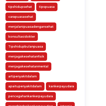
tipshidupsehat
tipspuasa
carapuasasehat
menjalanipuasadengansehat
konsultasidokter
Tipshidupbulanpuasa
menjagakesehatanfisik
menjagakesehatanmental
artipenyakitdalam
apaitupenyakitdalam
kankerpayudara
pencegahankankerpayudara