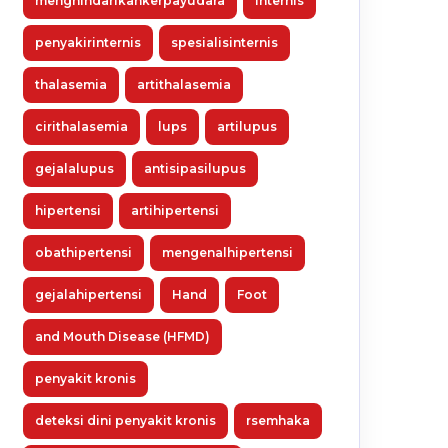
menghindarikankerpayudara
Internis
penyakirinternis
spesialisinternis
thalasemia
artithalasemia
cirithalasemia
lups
artilupus
gejalalupus
antisipasilupus
hipertensi
artihipertensi
obathipertensi
mengenalhipertensi
gejalahipertensi
Hand
Foot
and Mouth Disease (HFMD)
penyakit kronis
deteksi dini penyakit kronis
rsemhaka