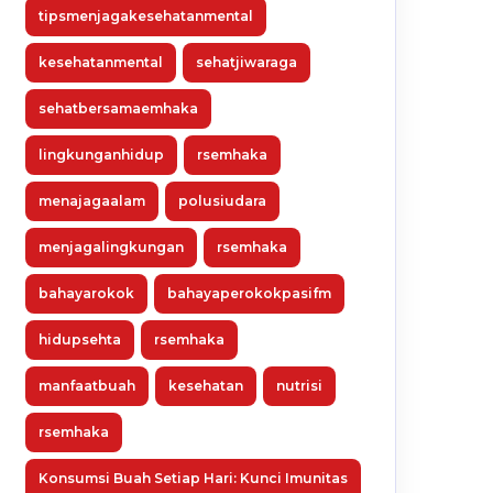
tipsmenjagakesehatanmental
kesehatanmental
sehatjiwaraga
sehatbersamaemhaka
lingkunganhidup
rsemhaka
menajagaalam
polusiudara
menjagalingkungan
rsemhaka
bahayarokok
bahayaperokokpasifm
hidupsehta
rsemhaka
manfaatbuah
kesehatan
nutrisi
rsemhaka
Konsumsi Buah Setiap Hari: Kunci Imunitas