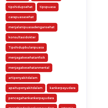
tipshidupsehat
tipspuasa
carapuasasehat
menjalanipuasadengansehat
konsultasidokter
Tipshidupbulanpuasa
menjagakesehatanfisik
menjagakesehatanmental
artipenyakitdalam
apaitupenyakitdalam
kankerpayudara
pencegahankankerpayudara