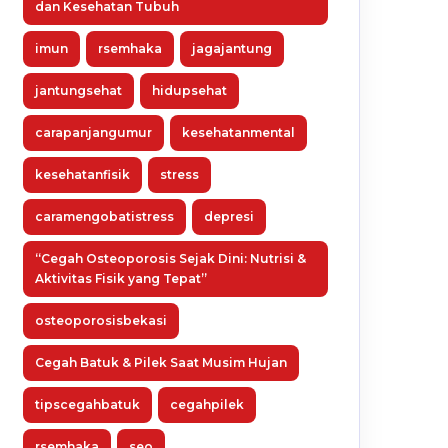
dan Kesehatan Tubuh
imun
rsemhaka
jagajantung
jantungsehat
hidupsehat
carapanjangumur
kesehatanmental
kesehatanfisik
stress
caramengobatistress
depresi
“Cegah Osteoporosis Sejak Dini: Nutrisi &
Aktivitas Fisik yang Tepat”
osteoporosisbekasi
Cegah Batuk & Pilek Saat Musim Hujan
tipscegahbatuk
cegahpilek
rsemhaka
seo